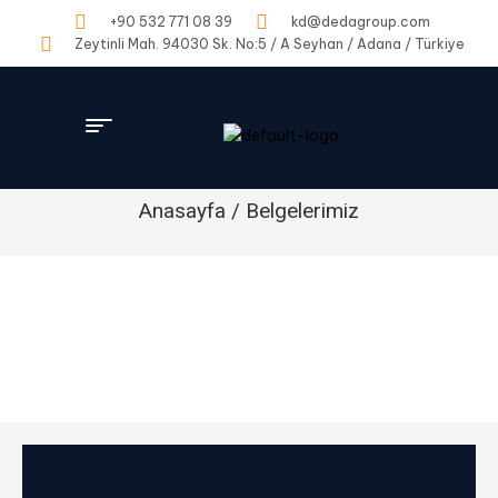
+90 532 771 08 39
kd@dedagroup.com
Zeytinli Mah. 94030 Sk. No:5 / A Seyhan / Adana / Türkiye
Anasayfa / Belgelerimiz